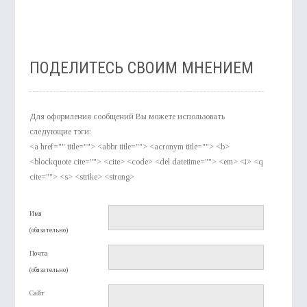
ПОДЕЛИТЕСЬ СВОИМ МНЕНИЕМ
Для оформления сообщений Вы можете использовать
следующие тэги:
<a href="" title=""> <abbr title=""> <acronym title=""> <b>
<blockquote cite=""> <cite> <code> <del datetime=""> <em> <i> <q
cite=""> <s> <strike> <strong>
Имя
(обязательно)
Почта
(обязательно)
Сайт